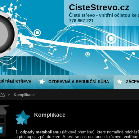
CisteStrevo.cz
Čisté střevo - vnitřní očistou ke zd
776 667 221
IŠTĚNÍ STŘEVA
OZDRAVNÁ A REDUKČNÍ KŮRA
ZÁCP
CPA
>
Komplikace
Komplikace
1.
odpady metabolismu
(látkové přeměny), které normálně odchází 
a přestupují zpět do krve. S krví se pak dostanou k různým vnitřním