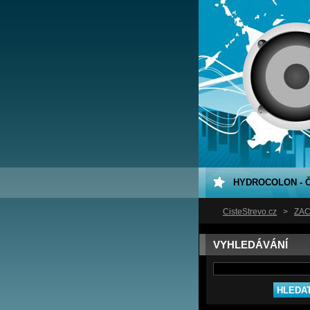
HYDROCOLON - Č
CisteStrevo.cz
>
ZÁ
VYHLEDÁVÁNÍ