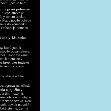
zevní „péči o tělo“.
ní v první polovině
u
. Slepé střevo je
těny tohoto úseku
olávat vlnovité pohyby
střeva do konečníku,
 způsobuje poruchu
é úkoly
. Má
získat
ny,
které jsou k
kašovitý obsah střeva
krve
. Takto získané
stliže stolice v
o krve jako toxické
ď
toxémii - otravu
chy střeva odplaví
ice vytvoří ve střevě
la a její žlázy
 a tím i toxémii.
peristaltických pohybů
 z tenkého střeva. Není
ořit povlak na vnitřní
 také zřejmé, že má