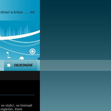
raví a kráse ..... tel:
A
OBJEDNÁNÍ
se stolicí, se hromadí
 orgánům, které