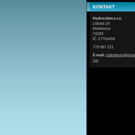
KONTAKT
Hydrocolon.s.r.o.
Lidická 19
Klimkovice
74283
IČ: 27764494
776 667 221
E-mail:
cistestr
evo@emai
l.cz