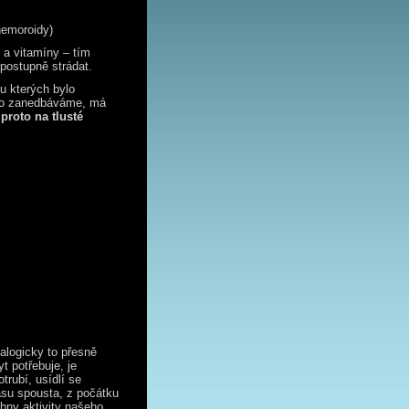
hemoroidy)
 a vitamíny – tím
 postupně strádat.
 u kterých bylo
evo zanedbáváme, má
 proto na tlusté
nalogicky to přesně
 potřebuje, je
rubí, usídlí se
su spousta, z počátku
hny aktivity našeho