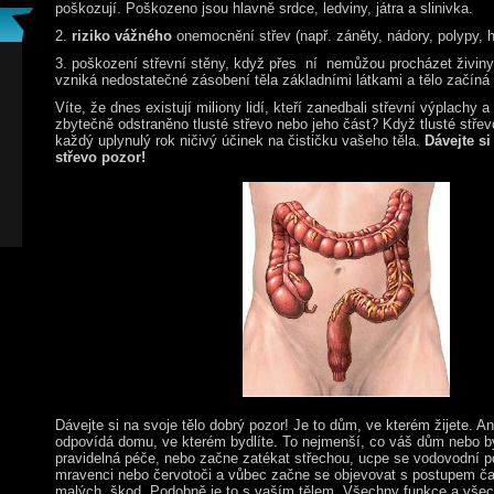
poškozují. Poškozeno jsou hlavně srdce, ledviny, játra a slinivka.
2.
riziko vážného
onemocnění střev (např. záněty, nádory, polypy, 
3. poškození střevní stěny, když přes ní nemůžou procházet živiny
vzniká nedostatečné zásobení těla základními látkami a tělo začíná
Víte, že dnes existují miliony lidí, kteří zanedbali střevní výplachy a
zbytečně odstraněno tlusté střevo nebo jeho část? Když tlusté stř
každý uplynulý rok ničivý účinek na čističku vašeho těla.
Dávejte si
střevo pozor!
Dávejte si na svoje tělo dobrý pozor! Je to dům, ve kterém žijete. A
odpovídá domu, ve kterém bydlíte. To nejmenší, co váš dům nebo byt
pravidelná péče, nebo začne zatékat střechou, ucpe se vodovodní pot
mravenci nebo červotoči a vůbec začne se objevovat s postupem ča
malých, škod. Podobně je to s vaším tělem. Všechny funkce a všec