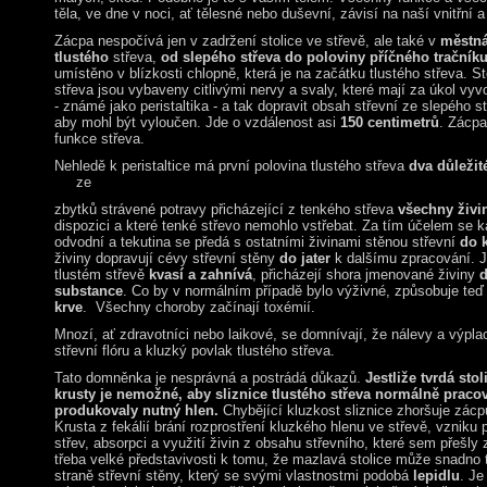
těla, ve dne v noci, ať tělesné nebo duševní, závisí na naší vnitřní a 
Zácpa nespočívá jen v zadržení stolice ve střevě, ale také v
městná
tlustého
střeva,
od slepého střeva do poloviny příčného tračník
umístěno v blízkosti chlopně, která je na začátku tlustého střeva. S
střeva jsou vybaveny citlivými nervy a svaly, které mají za úkol vyv
- známé jako peristaltika - a tak dopravit obsah střevní ze slepého 
aby mohl být vyloučen. Jde o vzdálenost asi
150 centimetrů
. Zácpa
funkce střeva.
Nehledě k peristaltice má první polovina tlustého střeva
dva důležit
ze
zbytků strávené potravy přicházející z tenkého střeva
všechny živi
dispozici a které tenké střevo nemohlo vstřebat. Za tím účelem se 
odvodní a tekutina se předá s ostatními živinami stěnou střevní
do 
živiny dopravují cévy střevní stěny
do jater
k dalšímu zpracování. Je
tlustém střevě
kvasí a zahnívá
, přicházejí shora jmenované živiny
d
substance
. Co by v normálním případě bylo výživné, způsobuje te
krve
. Všechny choroby začínají toxémií.
Mnozí, ať zdravotníci nebo laikové, se domnívají, že nálevy a výpla
střevní flóru a kluzký povlak tlustého střeva.
Tato domněnka je nesprávná a postrádá důkazů.
Jestliže tvrdá stol
krusty je nemožné, aby sliznice tlustého střeva normálně pracova
produkovaly nutný hlen.
Chybějící kluzkost sliznice zhoršuje zácpu
Krusta z fekálií brání rozprostření kluzkého hlenu ve střevě, vzniku 
střev, absorpci a využití živin z obsahu střevního, které sem přešly
třeba velké představivosti k tomu, že mazlavá stolice může snadno tv
straně střevní stěny, který se svými vlastnostmi podobá
lepidlu
. Je