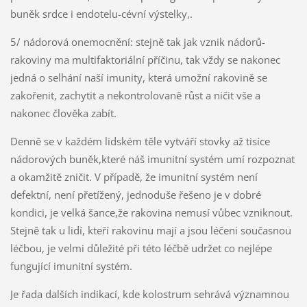
buněk srdce i endotelu-cévní výstelky,.
5/ nádorová onemocnění: stejně tak jak vznik nádorů-
rakoviny ma multifaktoriální příčinu, tak vždy se nakonec
jedná o selhání naší imunity, která umožní rakovině se
zakořenit, zachytit a nekontrolovaně růst a ničit vše a
nakonec člověka zabít.
Denně se v každém lidském těle vytváří stovky až tisíce
nádorových buněk,které náš imunitní systém umí rozpoznat
a okamžitě zničit. V případě, že imunitní systém není
defektní, není přetížený, jednoduše řešeno je v dobré
kondici, je velká šance,že rakovina nemusí vůbec vzniknout.
Stejně tak u lidí, kteří rakovinu mají a jsou léčeni současnou
léčbou, je velmi důležité při této léčbě udržet co nejlépe
fungující imunitní systém.
Je řada dalších indikací, kde kolostrum sehrává významnou