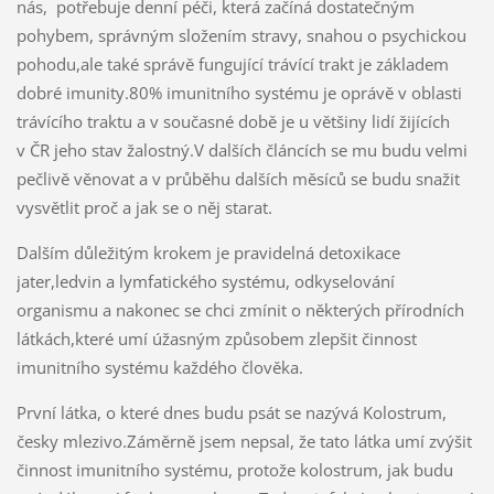
nás, potřebuje denní péči, která začíná dostatečným
pohybem, správným složením stravy, snahou o psychickou
pohodu,ale také správě fungující trávící trakt je základem
dobré imunity.80% imunitního systému je oprávě v oblasti
trávícího traktu a v současné době je u většiny lidí žijících
v ČR jeho stav žalostný.V dalších článcích se mu budu velmi
pečlivě věnovat a v průběhu dalších měsíců se budu snažit
vysvětlit proč a jak se o něj starat.
Dalším důležitým krokem je pravidelná detoxikace
jater,ledvin a lymfatického systému, odkyselování
organismu a nakonec se chci zmínit o některých přírodních
látkách,které umí úžasným způsobem zlepšit činnost
imunitního systému každého člověka.
První látka, o které dnes budu psát se nazývá Kolostrum,
česky mlezivo.Záměrně jsem nepsal, že tato látka umí zvýšit
činnost imunitního systému, protože kolostrum, jak budu