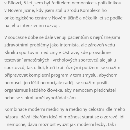
v Bílovci, 5 let jsem byl ředitelem nemocnice s poliklinikou
v Novém Jičíně, kdy jsem stál u zrodu Komplexního
onkologického centra v Novém Jičíně a několik let se podílel
na jeho intenzivním rozvoji.
V současné době se dále věnuji pacientům s nejrůznějšími
zdravotními problémy jako internista, ale zároveň vedu
Kliniku sportovní medicíny v Ostravě, kde provádíme
testování amatérských i vrcholových sportovců,ale jak u
sportovců, tak u lidí, kteří trpí různými potížemi se snažím
připravovat komplexní program v tom smyslu, abychom
nemuseli jen léčit nemoci,ale raději se snažím posílit
organismus každého člověka, aby nemocem předcházel
nebo se s nimi uměl vypořádat sám.
Kombinace moderní medicíny a medicíny celostní dle mého
názoru dává lékařům ideální možnost starat se o zdravé lidi
i nemocné, dává možnost využít jak moderní léčby, tak i