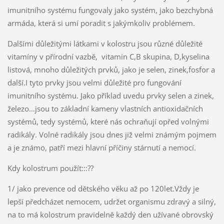
imunitního systému fungovaly jako systém, jako bezchybná
armáda, která si umí poradit s jakýmkoliv problémem.
Dalšími důležitými látkami v kolostru jsou různé důležité
vitamíny v přírodní vazbě, vitamin C,B skupina, D,kyselina
listová, mnoho důležitých prvků, jako je selen, zinek,fosfor a
další.I tyto prvky jsou velmi důležité pro fungování
imunitního systému. Jako příklad uvedu prvky selen a zinek,
železo…jsou to základní kameny vlastních antioxidačních
systémů, tedy systémů, které nás ochraňují opřed volnými
radikály. Volné radikály jsou dnes již velmi známým pojmem
a je známo, patří mezi hlavní příčiny stárnutí a nemocí.
Kdy kolostrum použít:::??
1/ jako prevence od dětského věku až po 120let.Vždy je
lepší předcházet nemocem, udržet organismu zdravý a silný,
na to má kolostrum pravidelně každý den užívané obrovský