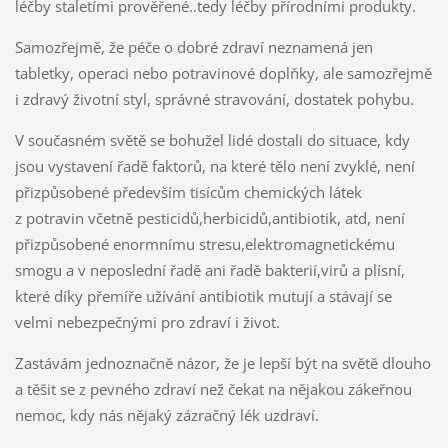
léčby staletími prověřené..tedy léčby přírodními produkty.
Samozřejmě, že péče o dobré zdraví neznamená jen
tabletky, operaci nebo potravinové doplňky, ale samozřejmě
i zdravý životní styl, správné stravování, dostatek pohybu.
V současném světě se bohužel lidé dostali do situace, kdy
jsou vystavení řadě faktorů, na které tělo není zvyklé, není
přizpůsobené především tisícům chemických látek
z potravin včetně pesticidů,herbicidů,antibiotik, atd, není
přizpůsobené enormnímu stresu,elektromagnetickému
smogu a v neposlední řadě ani řadě bakterií,virů a plísní,
které díky přemíře užívání antibiotik mutují a stávají se
velmi nebezpečnými pro zdraví i život.
Zastávám jednoznačně názor, že je lepší být na světě dlouho
a těšit se z pevného zdraví než čekat na nějakou zákeřnou
nemoc, kdy nás nějaký zázračný lék uzdraví.