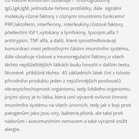
Co vlastně kolostrum obsahuje ? Imunoglobuliny
IgG,IgA,IgM, jednoduše řečeno protilátky, dále signální
molekuly-různé faktory s různými imunitními funkcemi/
PRP,laktoferin, interferony, interleukiny,růstové faktory,
především IGF1,vytokány a lymfokiny, lysozym,alfa 1
antitrypsin, TNF alfa, a další, které zprostředkovávají
komunikaci mezi jednotlivými částmi imunitního systému,
dále obsahuje růstové a imunoregulační faktory,o všech
těchto nejdůležitějších látkách budu hovořit v dalším textu.
Nicméně přibližně těchto 40 základních látek činí z tohoto
přírodního produktu jeden z nejúčinnějších posilovačů
obranyschschopnosti organismu, tedy lidského organismu,
jinými slovy je to látka, která umí výrazně ovlivnit činnost
imunitního systému na všech úrovních, tedy jak v boji proti
patogenům jako jsou viry, bakterie,plísně, ale také proti
nádorům i autoimunitním nemocem a také výrazně snížit
alergie.