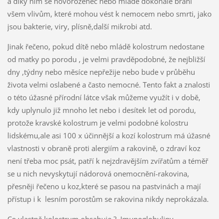
a díky nim se novorozenec nebo mládě dokonale brání
všem vlivům, které mohou vést k nemocem nebo smrti, jako
jsou bakterie, viry, plísně,další mikrobi atd.
Jinak řečeno, pokud dítě nebo mládě kolostrum nedostane
od matky po porodu , je velmi pravděpodobné, že nejbližší
dny ,týdny nebo měsíce nepřežije nebo bude v průběhu
života velmi oslabené a často nemocné. Tento fakt a znalosti
o této úžasné přírodní látce však můžeme využít i v době,
kdy uplynulo již mnoho let nebo i desítek let od porodu,
protože kravské kolostrum je velmi podobné kolostru
lidskému,ale asi 100 x účinnější a kozí kolostrum má úžasné
vlastnosti v obraně proti alergiím a rakovině, o zdraví koz
není třeba moc psát, patří k nejzdravějším zvířatům a téměř
se u nich nevyskytují nádorová onemocnění-rakovina,
přesněji řečeno u koz,které se pasou na pastvinách a mají
přístup i k lesním porostům se rakovina nikdy neprokázala.