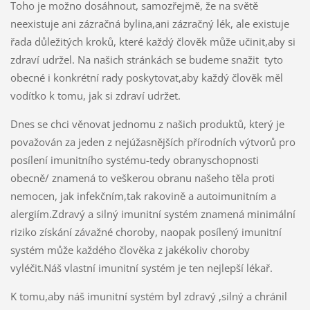
Toho je možno dosáhnout, samozřejmě, že na světě
neexistuje ani zázračná bylina,ani zázračný lék, ale existuje
řada důležitých kroků, které každý člověk může učinit,aby si
zdraví udržel. Na našich stránkách se budeme snažit tyto
obecné i konkrétní rady poskytovat,aby každý člověk měl
vodítko k tomu, jak si zdraví udržet.
Dnes se chci věnovat jednomu z našich produktů, který je
považován za jeden z nejúžasnějších přírodních výtvorů pro
posílení imunitního systému-tedy obranyschopnosti
obecně/ znamená to veškerou obranu našeho těla proti
nemocen, jak infekčním,tak rakovině a autoimunitním a
alergiím.Zdravý a silný imunitní systém znamená minimální
riziko získání závažné choroby, naopak posílený imunitní
systém může každého člověka z jakékoliv choroby
vyléčit.Náš vlastní imunitní systém je ten nejlepší lékař.
K tomu,aby náš imunitní systém byl zdravý ,silný a chránil