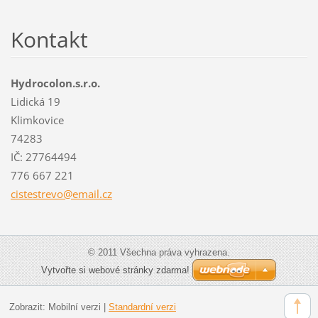
Kontakt
Hydrocolon.s.r.o.
Lidická 19
Klimkovice
74283
IČ: 27764494
776 667 221
cistestr
evo@emai
l.cz
© 2011 Všechna práva vyhrazena.
Vytvořte si webové stránky zdarma!
Zobrazit:
Mobilní verzi
|
Standardní verzi