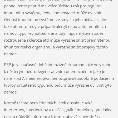
peptid, tento peptid má veledůležitou roli pro regulaci
imunitního systému, tedy jeho dostatek může ovlivnit
činnost imunitního systému ve smyslu jeho aktivace, ale
také útlumu. Tedy v případě alergií nebo autoimunitních
nemocí typu revmatoidní artritidy, lupus erytematodes,
roztroušená skleroza atd může výrazně snížit přemrštěnou
imunitní reakci organismu a výrazně snížit projevy těchto
nemocí.
PRP je v současné době intenzivně zkoumán také ve vztahu
k některým neurodegenerativním onemocněním jako je
například Alzheimeropva nemoc.pravděpodobně potlačením
tvorby určuitěého typu anuloidu může výrazně ovlivnit tyto
nemoci .
Kromě těchto neuvěřitelných látek obsahuje také
interferony, interleukiny a další signální molekuly.tyto látky
nesou důležité informace k tomu, aby všechny složky