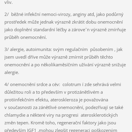
vliv.
2/ běžné infekční nemoci-virozy, anginy atd, jako podůrný
prostředek může jednak výrazně zkrátit dobu onemocnění
jako doplnění standardní léčby a zároveˇn výrazně zmírňuje
průběh onemocnění.
3/ alergie, autoimunita: svým regulačním působením , jak
jsem uvedl dříve může výrazně zmírnit průběh těchto
onemocnění a po několikaměsíčním užívání výrazně snižuje
alergie.
4/ onemocnění srdce a cév: colotrum í zde sehrává velmi
důležitou roli a to především v protizánětlivém a
protiinfekčním efektu, ateroskleroza je považována
v současnosti za zánětlivé onemocnění, podezřívají se také
chlamydie a některé viry na progresi aterosklerotických
změn tepen. Kromě toho, regenerační faktory jako jsou
především IGF1 ,mohou zlepšit regeneraci poškozeným