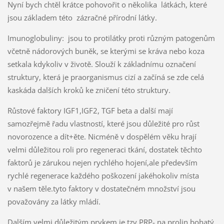
Nyní bych chtěl krátce pohovořit o několika látkách, které
jsou základem této zázračné přírodní látky.
Imunoglobuliny: jsou to protilátky proti různým patogenům
včetně nádorových buněk, se kterými se kráva nebo koza
setkala kdykoliv v životě. Slouží k základnímu označení
struktury, která je praorganismus cizí a začíná se zde celá
kaskáda dalších kroků ke zničení této struktury.
Růstové faktory IGF1,IGF2, TGF beta a další mají
samozřejmě řadu vlastností, které jsou důležité pro růst
novorozence a dít+ěte. Nicméně v dospělém věku hrají
velmi důležitou roli pro regeneraci tkání, dostatek těchto
faktorů je zárukou nejen rychlého hojení,ale především
rychlé regenerace každého poškození jakéhokoliv místa
v našem těle.tyto faktory v dostatečném množství jsou
považovány za látky mládí.
Dalším velmi důležitým prvkem je tzv PRP- na prolin bohatý