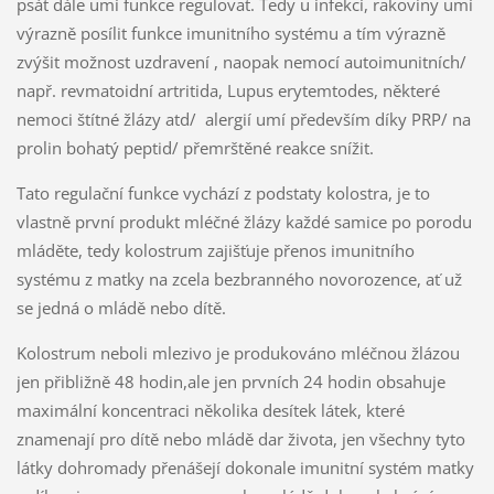
psát dále umí funkce regulovat. Tedy u infekcí, rakoviny umí
výrazně posílit funkce imunitního systému a tím výrazně
zvýšit možnost uzdravení , naopak nemocí autoimunitních/
např. revmatoidní artritida, Lupus erytemtodes, některé
nemoci štítné žlázy atd/ alergií umí především díky PRP/ na
prolin bohatý peptid/ přemrštěné reakce snížit.
Tato regulační funkce vychází z podstaty kolostra, je to
vlastně první produkt mléčné žlázy každé samice po porodu
mláděte, tedy kolostrum zajišťuje přenos imunitního
systému z matky na zcela bezbranného novorozence, ať už
se jedná o mládě nebo dítě.
Kolostrum neboli mlezivo je produkováno mléčnou žlázou
jen přibližně 48 hodin,ale jen prvních 24 hodin obsahuje
maximální koncentraci několika desítek látek, které
znamenají pro dítě nebo mládě dar života, jen všechny tyto
látky dohromady přenášejí dokonale imunitní systém matky