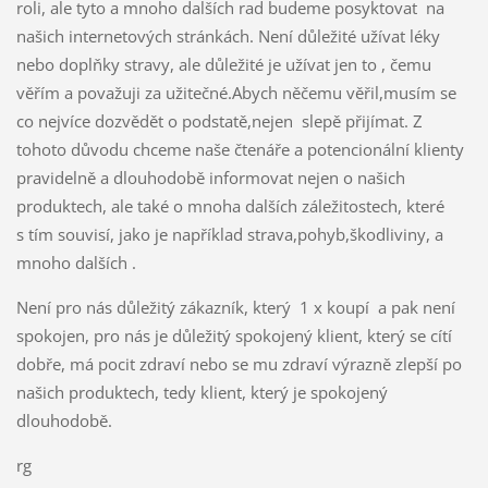
roli, ale tyto a mnoho dalších rad budeme posyktovat na
našich internetových stránkách. Není důležité užívat léky
nebo doplňky stravy, ale důležité je užívat jen to , čemu
věřím a považuji za užitečné.Abych něčemu věřil,musím se
co nejvíce dozvědět o podstatě,nejen slepě přijímat. Z
tohoto důvodu chceme naše čtenáře a potencionální klienty
pravidelně a dlouhodobě informovat nejen o našich
produktech, ale také o mnoha dalších záležitostech, které
s tím souvisí, jako je například strava,pohyb,škodliviny, a
mnoho dalších .
Není pro nás důležitý zákazník, který 1 x koupí a pak není
spokojen, pro nás je důležitý spokojený klient, který se cítí
dobře, má pocit zdraví nebo se mu zdraví výrazně zlepší po
našich produktech, tedy klient, který je spokojený
dlouhodobě.
rg