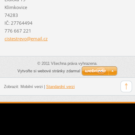
Klimkovice
74283
IČ: 27764494
776 667 221
cistestr
evo@emai
l.cz
© 2011 Všechna práva vyhrazena.
Vytvořte si webové stránky zdarma!
Zobrazit:
Mobilní verzi
|
Standardní verzi