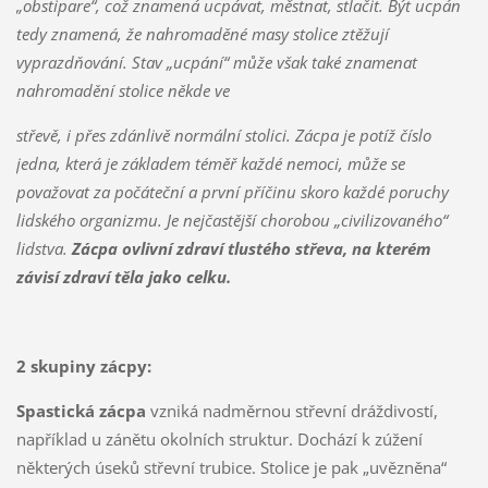
„obstipare“, což znamená ucpávat, městnat, stlačit. Být ucpán
tedy znamená, že nahromaděné masy stolice ztěžují
vyprazdňování. Stav „ucpání“ může však také znamenat
nahromadění stolice někde ve
střevě, i přes zdánlivě normální stolici. Zácpa je potíž číslo
jedna, která je základem téměř každé nemoci, může se
považovat za počáteční a první příčinu skoro každé poruchy
lidského organizmu. Je nejčastější chorobou „civilizovaného“
lidstva.
Zácpa ovlivní zdraví tlustého střeva, na kterém
závisí zdraví těla jako celku.
2 skupiny zácpy:
Spastická zácpa
vzniká nadměrnou střevní dráždivostí,
například u zánětu okolních struktur. Dochází k zúžení
některých úseků střevní trubice. Stolice je pak „uvězněna“