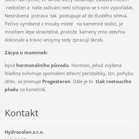
nedotčen a naše zažívání není schopno se s ním vypořádat.
Nestrávená potrava tak postupuje až do tlustého střeva.
Pečivo vyrobené z mouky mleté na kamenné stolici, je
mnohem lépe stravitelné, protože kameny zrno otevřou
dokonale a trávicí enzymy tedy zpracují škrob.
Zácpa u maminek:
bývá
hormonálního původu
. Hormon, jehož zvýšená
hladina ovlivňuje zpomalení střevní peristaltiky, tzn. pohybu
střev, se jmenuje
Progesteron
. Dále je to
tlak rostoucího
plodu
na konečník.
Kontakt
Hydrocolon.s.r.o.