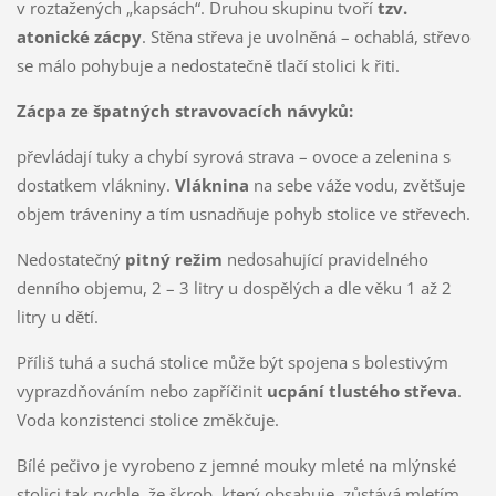
v roztažených „kapsách“. Druhou skupinu tvoří
tzv.
atonické zácpy
. Stěna střeva je uvolněná – ochablá, střevo
se málo pohybuje a nedostatečně tlačí stolici k řiti.
Zácpa ze špatných stravovacích návyků:
převládají tuky a chybí syrová strava – ovoce a zelenina s
dostatkem vlákniny.
Vláknina
na sebe váže vodu, zvětšuje
objem tráveniny a tím usnadňuje pohyb stolice ve střevech.
Nedostatečný
pitný režim
nedosahující pravidelného
denního objemu, 2 – 3 litry u dospělých a dle věku 1 až 2
litry u dětí.
Příliš tuhá a suchá stolice může být spojena s bolestivým
vyprazdňováním nebo zapříčinit
ucpání tlustého střeva
.
Voda konzistenci stolice změkčuje.
Bílé pečivo je vyrobeno z jemné mouky mleté na mlýnské
stolici tak rychle, že škrob, který obsahuje, zůstává mletím