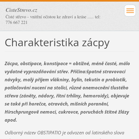
CisteStrevo.cz
Čisté střevo - vnitřní očistou ke zdraví a kráse ..... tel:
776 667 221
Charakteristika zácpy
Zácpa, obstipace, konstipace = obtížné, méně časté, málo
vydatné vyprazdňování střev. Příčina:špatné stravovací
návyky, malý příjem vlákniny, bylin, tekutin a probiotik,
potlačování nucení na stolici, různé onemocnění tlustého
střeva (záněty, nádory, řitní trhliny, hemoroidy), objevuje
se také při horečce, otravách, mišních poranění,
Hirschprungově nemoc
i, cukrovce, poruchách štítné žlázy
apod.
Odborný název OBSTIPATIO je odvozen od latinského slova