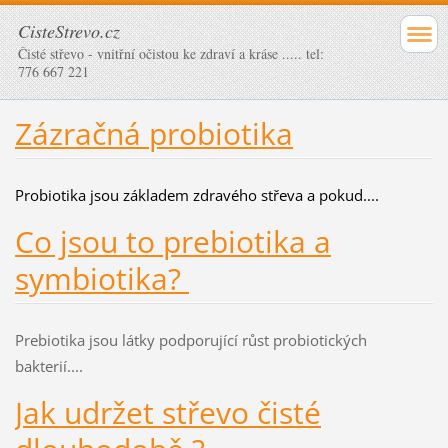
CisteStrevo.cz
Čisté střevo - vnitřní očistou ke zdraví a kráse ..... tel:
776 667 221
Zázračná probiotika
P
robiotika jsou základem zdravého střeva a pokud....
Co jsou to prebiotika a
symbiotika?
Prebiotika jsou látky podporující růst probiotických
bakterií....
Jak udržet střevo čisté