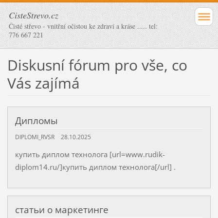
CisteStrevo.cz
Čisté střevo - vnitřní očistou ke zdraví a kráse ..... tel:
776 667 221
Diskusní fórum pro vše, co
Vás zajímá
Дипломы
DIPLOMI_RVSR
28.10.2025
купить диплом технолога [url=www.rudik-
diplom14.ru/]купить диплом технолога[/url] .
статьи о маркетинге