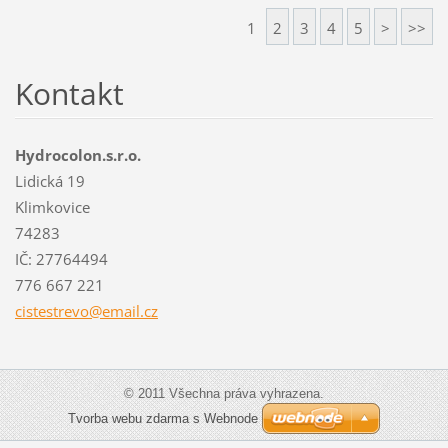
1
2
3
4
5
>
>>
Kontakt
Hydrocolon.s.r.o.
Lidická 19
Klimkovice
74283
IČ: 27764494
776 667 221
cistestr
evo@emai
l.cz
© 2011 Všechna práva vyhrazena.
Tvorba webu zdarma s Webnode