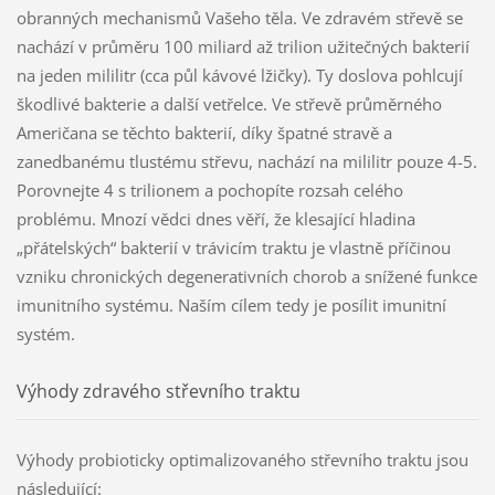
obranných mechanismů Vašeho těla. Ve zdravém střevě se
nachází v průměru 100 miliard až trilion užitečných bakterií
na jeden mililitr (cca půl kávové lžičky). Ty doslova pohlcují
škodlivé bakterie a další vetřelce. Ve střevě průměrného
Američana se těchto bakterií, díky špatné stravě a
zanedbanému tlustému střevu, nachází na mililitr pouze 4-5.
Porovnejte 4 s trilionem a pochopíte rozsah celého
problému. Mnozí vědci dnes věří, že klesající hladina
„přátelských“ bakterií v trávicím traktu je vlastně příčinou
vzniku chronických degenerativních chorob a snížené funkce
imunitního systému. Naším cílem tedy je posílit imunitní
systém.
Výhody zdravého střevního traktu
Výhody probioticky optimalizovaného střevního traktu jsou
následující: