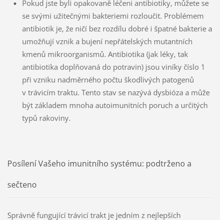
Pokud jste byli opakovaně léčeni antibiotiky, můžete se
se svými užitečnými bakteriemi rozloučit. Problémem
antibiotik je, že ničí bez rozdílu dobré i špatné bakterie a
umožňují vznik a bujení nepřátelských mutantních
kmenů mikroorganismů. Antibiotika (jak léky, tak
antibiotika doplňovaná do potravin) jsou viníky číslo 1
při vzniku nadměrného počtu škodlivých patogenů
v trávicím traktu. Tento stav se nazývá dysbióza a může
být základem mnoha autoimunitních poruch a určitých
typů rakoviny.
Posílení Vašeho imunitního systému: podtrženo a
sečteno
Správně fungující trávicí trakt je jedním z nejlepších