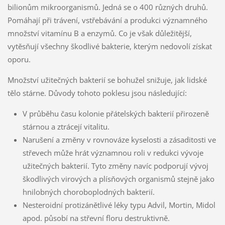
bilionům mikroorganismů. Jedná se o 400 různých druhů.
Pomáhají při trávení, vstřebávání a produkci významného
množství vitamínu B a enzymů. Co je však důležitější,
vytěsňují všechny škodlivé bakterie, kterým nedovolí získat
oporu.
Množství užitečných bakterií se bohužel snižuje, jak lidské
tělo stárne. Důvody tohoto poklesu jsou následující:
V průběhu času kolonie přátelských bakterií přirozeně
stárnou a ztrácejí vitalitu.
Narušení a změny v rovnováze kyselosti a zásaditosti ve
střevech může hrát významnou roli v redukci vývoje
užitečných bakterií. Tyto změny navíc podporují vývoj
škodlivých virových a plísňových organismů stejně jako
hnilobných choroboplodných bakterií.
Nesteroidní protizánětlivé léky typu Advil, Mortin, Midol
apod. působí na střevní floru destruktivně.