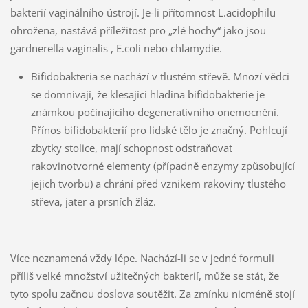
bakterií vaginálního ústrojí. Je-li přítomnost L.acidophilu
ohrožena, nastává příležitost pro „zlé hochy“ jako jsou
gardnerella vaginalis , E.coli nebo chlamydie.
Bifidobakteria se nachází v tlustém střevě. Mnozí vědci
se domnívají, že klesající hladina bifidobakterie je
známkou počínajícího degenerativního onemocnění.
Přínos bifidobakterií pro lidské tělo je značný. Pohlcují
zbytky stolice, mají schopnost odstraňovat
rakovinotvorné elementy (případně enzymy způsobující
jejich tvorbu) a chrání před vznikem rakoviny tlustého
střeva, jater a prsních žláz.
Více neznamená vždy lépe. Nachází-li se v jedné formuli
příliš velké množství užitečných bakterií, může se stát, že
tyto spolu začnou doslova soutěžit. Za zmínku nicméně stojí