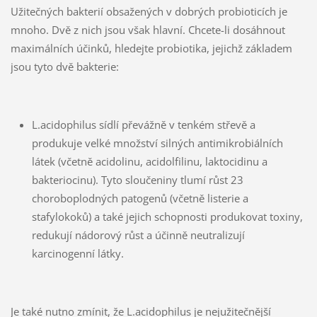
Užitečných bakterií obsažených v dobrých probioticích je
mnoho. Dvě z nich jsou však hlavní. Chcete-li dosáhnout
maximálních účinků, hledejte probiotika, jejichž základem
jsou tyto dvě bakterie:
L.acidophilus sídlí převážně v tenkém střevě a
produkuje velké množství silných antimikrobiálních
látek (včetně acidolinu, acidolfilinu, laktocidinu a
bakteriocinu). Tyto sloučeniny tlumí růst 23
choroboplodných patogenů (včetně listerie a
stafylokoků) a také jejich schopnosti produkovat toxiny,
redukují nádorový růst a účinně neutralizují
karcinogenní látky.
Je také nutno zmínit, že L.acidophilus je nejužitečnější