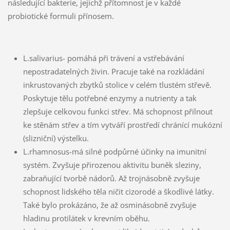
následující bakterie, jejichž přítomnost je v každé
probiotické formuli přínosem.
L.salivarius- pomáhá při trávení a vstřebávání
nepostradatelných živin. Pracuje také na rozkládání
inkrustovaných zbytků stolice v celém tlustém střevě.
Poskytuje tělu potřebné enzymy a nutrienty a tak
zlepšuje celkovou funkci střev. Má schopnost přilnout
ke stěnám střev a tím vytváří prostředí chránící mukózní
(slizniční) výstelku.
L.rhamnosus-má silné podpůrné účinky na imunitní
systém. Zvyšuje přirozenou aktivitu buněk sleziny,
zabraňující tvorbě nádorů. Až trojnásobně zvyšuje
schopnost lidského těla ničit cizorodé a škodlivé látky.
Také bylo prokázáno, že až osminásobně zvyšuje
hladinu protilátek v krevním oběhu.