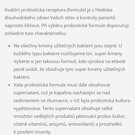
Kvalitní probiotická receptura (formule) je z hlediska
dlouhodobého zdraví Vašich střev a kontroly parazitů
naprosto klíčová. Pří výběru probiotické formule doporučuji
zohlednit tuto charakteristiku:
Ne všechny kmeny užitečných bakterií jsou stejné. U
každého typu bakterie rozlišujeme tzv. super-kmeny.
Vyberte si jen takovou formuli, kde výrobce na etiketě
jasně uvádí, že obsahuje tyto super-kmeny užitečných
bakterií.
Vaše probiotická formule musí dále obsahovat
supernatant, což je kapalina nacházející se nad
sedimentem ve zkumavce, v níž byla probiotická kultura
vypěstována. Tento supernatant obsahuje velké
množství vedlejších produktů pěstování probio kultur,
včetně vitamínů, enzymů, antioxidantů a prostředků
k posílení imunity.