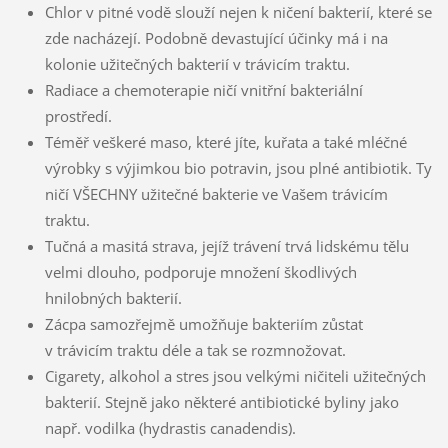
Chlor v pitné vodě slouží nejen k ničení bakterií, které se
zde nacházejí. Podobně devastující účinky má i na
kolonie užitečných bakterií v trávicím traktu.
Radiace a chemoterapie ničí vnitřní bakteriální
prostředí.
Téměř veškeré maso, které jíte, kuřata a také mléčné
výrobky s výjimkou bio potravin, jsou plné antibiotik. Ty
ničí VŠECHNY užitečné bakterie ve Vašem trávicím
traktu.
Tučná a masitá strava, jejíž trávení trvá lidskému tělu
velmi dlouho, podporuje množení škodlivých
hnilobných bakterií.
Zácpa samozřejmě umožňuje bakteriím zůstat
v trávicím traktu déle a tak se rozmnožovat.
Cigarety, alkohol a stres jsou velkými ničiteli užitečných
bakterií. Stejně jako některé antibiotické byliny jako
např. vodilka (hydrastis canadendis).