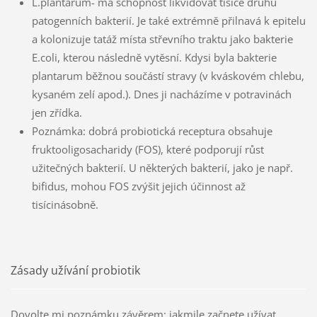
L.plantarum- má schopnost likvidovat tisíce druhů
patogenních bakterií. Je také extrémně přilnavá k epitelu
a kolonizuje tatáž místa střevního traktu jako bakterie
E.coli, kterou následně vytěsní. Kdysi byla bakterie
plantarum běžnou součástí stravy (v kváskovém chlebu,
kysaném zelí apod.). Dnes ji nacházíme v potravinách
jen zřídka.
Poznámka: dobrá probiotická receptura obsahuje
fruktooligosacharidy (FOS), které podporují růst
užitečných bakterií. U některých bakterií, jako je např.
bifidus, mohou FOS zvýšit jejich účinnost až
tisícinásobně.
Zásady užívání probiotik
Dovolte mi poznámku závěrem: jakmile začnete užívat