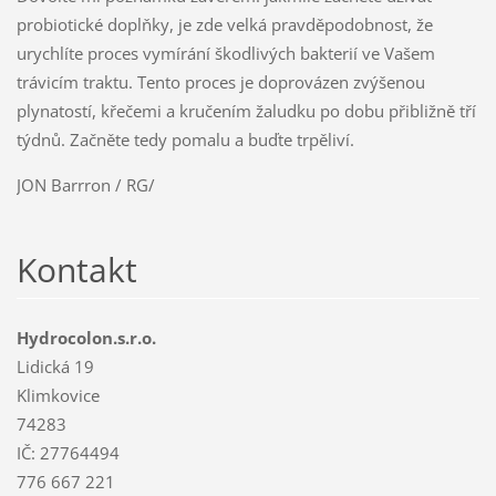
probiotické doplňky, je zde velká pravděpodobnost, že
urychlíte proces vymírání škodlivých bakterií ve Vašem
trávicím traktu. Tento proces je doprovázen zvýšenou
plynatostí, křečemi a kručením žaludku po dobu přibližně tří
týdnů. Začněte tedy pomalu a buďte trpěliví.
JON Barrron / RG/
Kontakt
Hydrocolon.s.r.o.
Lidická 19
Klimkovice
74283
IČ: 27764494
776 667 221