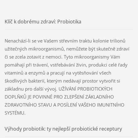
Klíč k dobrému zdraví: Probiotika
Nenachází-li se ve Vašem střevním traktu kolonie trilionů
užitečných mikroorganismů, nemůžete být skutečně zdraví
či se zcela zotavit z nemoci. Tyto mikroorganismy Vám
pomáhají při trávení, vstřebávání živin, produkci celé řady
vitaminů a enzymů a pracují na vytěsňování všech
škodlivých bakterií, kterým nedávají prostor vytvořit si
základnu pro další vývoj. UŽÍVÁNÍ PROBIOTICKÝCH
DOPLŇKŮ JE POVINNÉ PRO ZLEPŠENÍ ZÁKLADNÍHO
ZDRAVOTNÍHO STAVU A POSÍLENÍ VAŠEHO IMUNITNÍHO
SYSTÉMU.
Výhody probiotik: ty nejlepší probiotické receptury